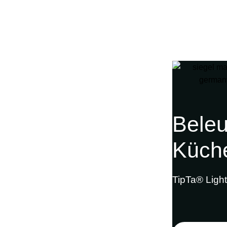
nbeleuchtung
Lichtprojekte
B2B
Lichtsimulati
Beleu
Küch
TipTa® Light