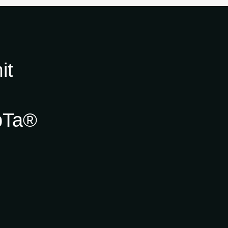
it
pTa®