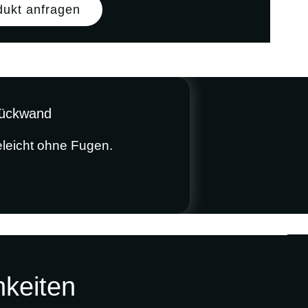
dukt anfragen
rückwand
eleicht ohne Fugen.
Umsetzung Ihrer Wünsche
Beleuchtete Innenräume & Schränke
hkeiten