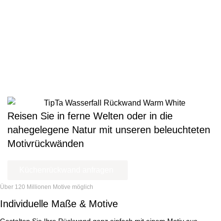
60cm
90cm
120cm
Höhe
50cm
500,00 €
545,00 €
635,00 €
66cm
530,00 €
575,00 €
665,00 €
Reisen Sie in ferne Welten oder in die
nahegelegene Natur mit unseren
beleuchteten
Motivrückwänden
Küchenrückwand anfragen
Über 120 Millionen Motive möglich
Individuelle Maße & Motive