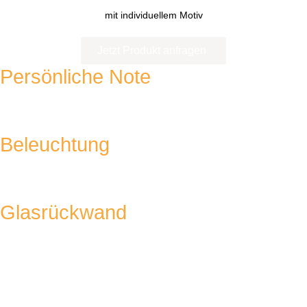
mit individuellem Motiv
Jetzt Produkt anfragen
Persönliche Note
Freie Wahl des Motivs.
Beleuchtung
Sorgt für atmosphärisches Licht in Ihrer Küche.
Glasrückwand
Pflegeleicht ohne Fugen.