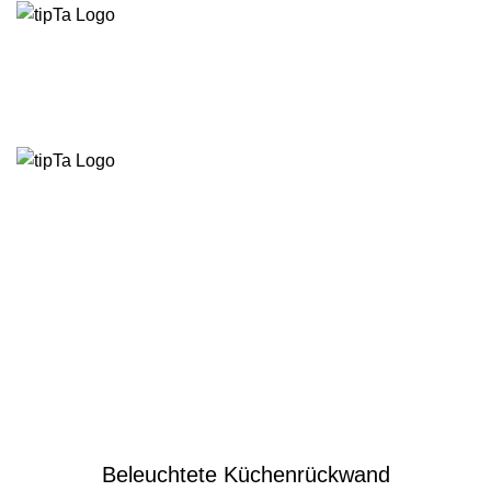
STARTSEITE
KÜCHENRÜCKWAND
STEINBELEUCHTUNG
LICHTPROJEKTE
B2B
LICHTSIMULATION
ÜBER UNS
DOWNLOADS
KONTAKT
INFO@TIPTA.DE
ANRUFEN
Menu
Beleuchtete Küchenrückwand