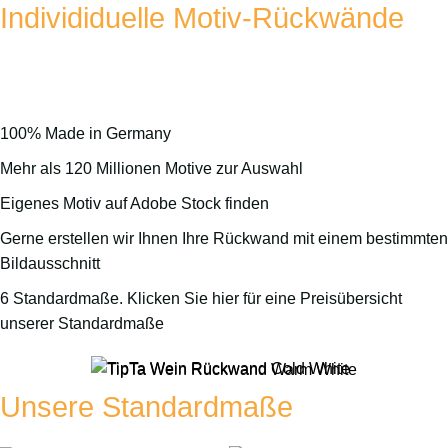
Individiduelle Motiv-Rückwände
Personalisieren Sie Ihre Küche mit Ihrem Lieblingsmotiv als
Küchenrückwand.
100% Made in Germany
Mehr als 120 Millionen Motive zur Auswahl
Eigenes Motiv auf
Adobe Stock
finden
Gerne erstellen wir Ihnen Ihre Rückwand mit einem bestimmte
Bildausschnitt
6 Standardmaße. Klicken Sie hier für eine Preisübersicht
unserer Standardmaße
Licht:
Li
Unsere Standardmaße
kaltweiß
war