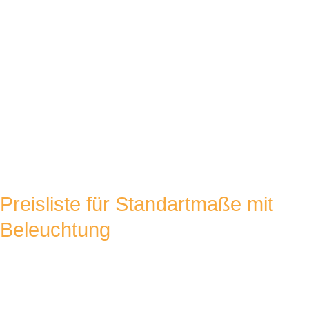
Breite
60cm
90cm
120cm
Höhe
50cm
169,00 €
185,00 €
210,00 €
66cm
174,00 €
190,00 €
215,00 €
Preisliste für Standartmaße mit
Beleuchtung
Breite