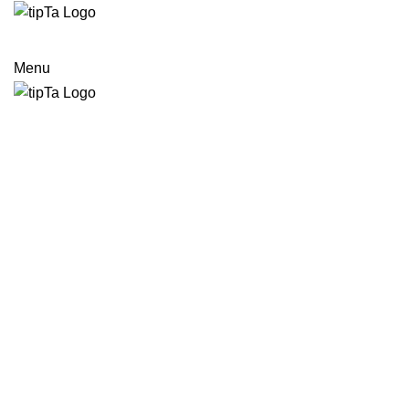
STARTSEITE
KÜCHENRÜCKWAND
STEINBELEUCHTUNG
ANRUFEN
Menu
Watch video