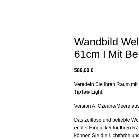
LICHTPROJEKTE
B2B
LICHTSIMULATION
ÜBE
Wandbild Welt
61cm I Mit B
€
Veredeln Sie Ihren Raum mit 
TipTa® Light.
Version A: Ozeane/Meere aus
Das zeitlose und beliebte We
echter Hingucker für Ihren 
können Sie die Lichtfarbe un