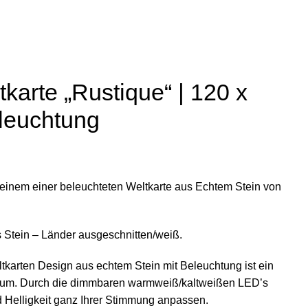
R UNS
DOWNLOADS
KONTAKT
INFO@TIPTA.DE
karte „Rustique“ | 120 x
eleuchtung
einem einer beleuchteten Weltkarte aus Echtem Stein von
 Stein – Länder ausgeschnitten/weiß.
ltkarten Design aus echtem Stein mit Beleuchtung ist ein
Raum. Durch die dimmbaren warmweiß/kaltweißen LED’s
d Helligkeit ganz Ihrer Stimmung anpassen.